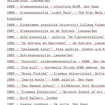
Skildershûs, Leeuwarden
2008 – Groepsexpositie – stichting BCOM, Den Haag
2008 – Groepsexpositie “Light Rain” – The Dray Walk 
Engeland
2008 – Eindexamen expositie University College Falmo
2007 – Groepsexpositie op de Schrans, Leeuwarden
2006 – Solo-expositie – galerie “de Fietsenstalling”
2006 – “de Schrans en Omstreken” – de Schrans, Leeuw
2006 – “Geslaagde kunst”- Staa galerie, Alphen a/d R
2005 – Schransexpositie- Leeuwarden
2005 – “Discover” eindexamenexpositie – KABK, Den Ha
2005 – “Eye will” – Voormalig Stroom HCBK gebouw, De
2005 – “Royal Pickles” – Erasmus Universiteit, Rotte
2004 – “Zwarte Kunst” – KABK galerie, Den Haag
2003 – “Een Haagse school” – kijkkasten Sint Nicolaa
2003 – “Erasmus Exhibition” – Norwich School of Art 
2003 – Bird Gallery, londen
2002 – Haagse rondgang – De suite, Den Haag